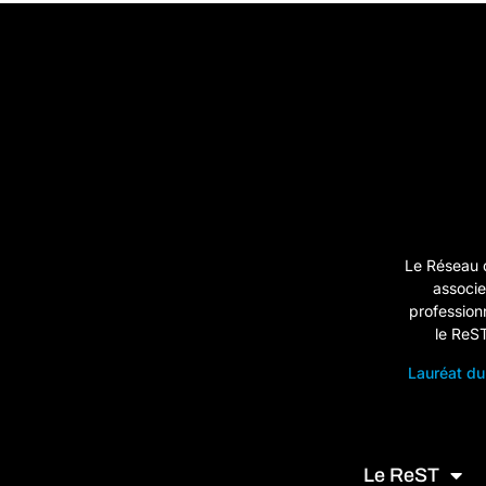
Le Réseau 
associe
professionn
le ReS
Lauréat du
Le ReST